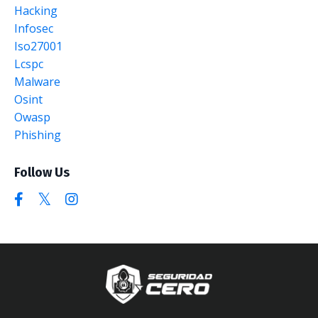
Hacking
Infosec
Iso27001
Lcspc
Malware
Osint
Owasp
Phishing
Follow Us